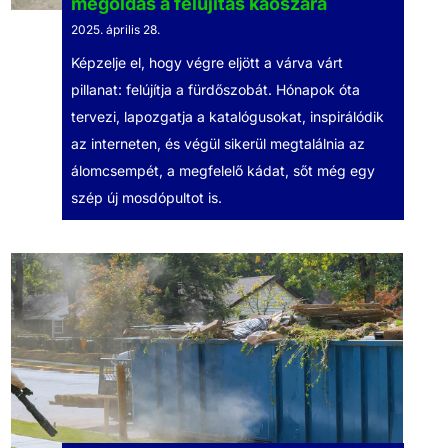
megoldás a felújítás káoszára
2025. április 28.
Képzelje el, hogy végre eljött a várva várt
pillanat: felújítja a fürdőszobát. Hónapok óta
tervezi, lapozgatja a katalógusokat, inspirálódik
az interneten, és végül sikerül megtalálnia az
álomcsempét, a megfelelő kádat, sőt még egy
szép új mosdópultot is.