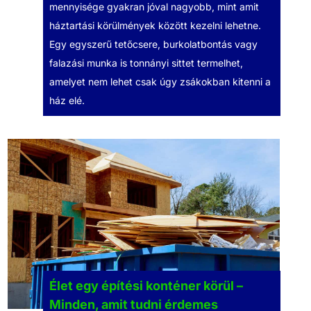
mennyisége gyakran jóval nagyobb, mint amit
háztartási körülmények között kezelni lehetne.
Egy egyszerű tetőcsere, burkolatbontás vagy
falazási munka is tonnányi sittet termelhet,
amelyet nem lehet csak úgy zsákokban kitenni a
ház elé.
Élet egy építési konténer körül –
Minden, amit tudni érdemes