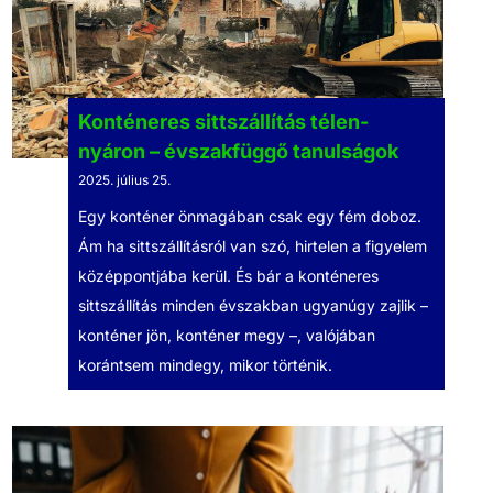
Konténeres sittszállítás télen-
nyáron – évszakfüggő tanulságok
2025. július 25.
Egy konténer önmagában csak egy fém doboz.
Ám ha sittszállításról van szó, hirtelen a figyelem
középpontjába kerül. És bár a konténeres
sittszállítás minden évszakban ugyanúgy zajlik –
konténer jön, konténer megy –, valójában
korántsem mindegy, mikor történik.