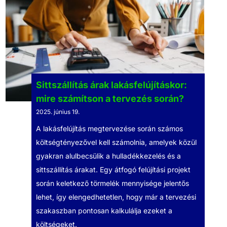
Sittszállítás árak lakásfelújításkor:
mire számítson a tervezés során?
2025. június 19.
A lakásfelújítás megtervezése során számos
költségtényezővel kell számolnia, amelyek közül
gyakran alulbecsülik a hulladékkezelés és a
sittszállítás árakat. Egy átfogó felújítási projekt
során keletkező törmelék mennyisége jelentős
lehet, így elengedhetetlen, hogy már a tervezési
szakaszban pontosan kalkulálja ezeket a
költségeket.