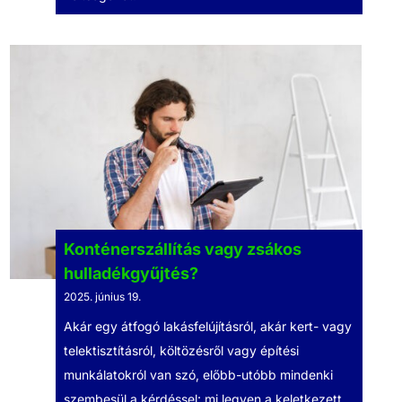
Konténerszállítás vagy zsákos
hulladékgyűjtés?
2025. június 19.
Akár egy átfogó lakásfelújításról, akár kert- vagy
telektisztításról, költözésről vagy építési
munkálatokról van szó, előbb-utóbb mindenki
szembesül a kérdéssel: mi legyen a keletkezett