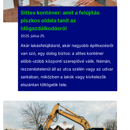
Sittes konténer: amit a felújítás
piszkos oldala tanít az
időgazdálkodásról
2025. július 25.
Akár lakásfelújításról, akár nagyobb építkezésről
van szó, egy dolog biztos: a sittes konténer
előbb-utóbb központi szereplővé válik. Némán,
rezzenéstelenül áll az utca szélén vagy az udvar
sarkában, miközben a lakók vagy kivitelezők
elszántan töltögetik tele.