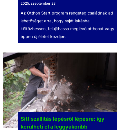
2025. szeptember 28.
Az Otthon Start program rengeteg családnak ad
lehetőséget arra, hogy saját lakásba
költözhessen, felújíthassa meglévő otthonát vagy
éppen új életet kezdjen.
Sitt szállítás lépésről lépésre: így
kerülheti el a leggyakoribb