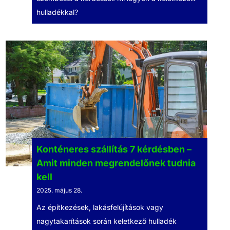
hulladékkal?
Konténeres szállítás 7 kérdésben –
Amit minden megrendelőnek tudnia
kell
2025. május 28.
Az építkezések, lakásfelújítások vagy
nagytakarítások során keletkező hulladék