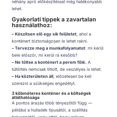
néhány apró előkészítéssel még hatékonyabb
lehet.
Gyakorlati tippek a zavartalan
használathoz:
– Készítsen elő egy sík felületet
, ahol a
konténert biztonságosan le lehet rakni.
– Tervezze meg a munkafolyamatot
: mi kerül
bele először, mi kerül rá később?
– Ne töltse a konténert a perem fölé.
A
túltöltés nemcsak tiltott, de veszélyes is lehet.
– Ha közterületen áll
, előzetesen be kell
szerezni a szükséges engedélyt.
3 köbméteres konténer és a költségek
átláthatósága
A pontos árazás több tényezőtől függ —
például a hulladék típusától, a szállítás
helyszínétől, vagy attól, hogy milyen