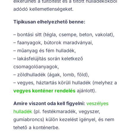
elkerülheti a túltöltést és a tiltott hulladékokból
adódó kellemetlenségeket.
Tipikusan elhelyezhető benne:
– bontási sitt (tégla, csempe, beton, vakolat),
– faanyagok, bútorok maradványai,
– műanyag és fém hulladék,
– lakásfelújítás során keletkező
csomagolóanyagok,
– zöldhulladék (ágak, lomb, föld),
– vegyes, háztartás körüli hulladék (melyhez a
vegyes konténer rendelés
ajánlott).
Amire viszont oda kell figyelni:
veszélyes
hulladék
(pl. festékmaradék, vegyszer,
gumiabroncs) külön kezelést igényel, és nem
tehető a konténerbe.