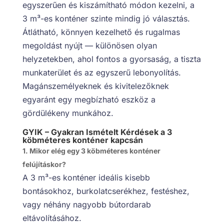
egyszerűen és kiszámítható módon kezelni, a
3 m³-es konténer szinte mindig jó választás.
Átlátható, könnyen kezelhető és rugalmas
megoldást nyújt — különösen olyan
helyzetekben, ahol fontos a gyorsaság, a tiszta
munkaterület és az egyszerű lebonyolítás.
Magánszemélyeknek és kivitelezőknek
egyaránt egy megbízható eszköz a
gördülékeny munkához.
GYIK – Gyakran Ismételt Kérdések a 3
köbméteres konténer kapcsán
1. Mikor elég egy 3 köbméteres konténer
felújításkor?
A 3 m³-es konténer ideális kisebb
bontásokhoz, burkolatcserékhez, festéshez,
vagy néhány nagyobb bútordarab
eltávolításához.