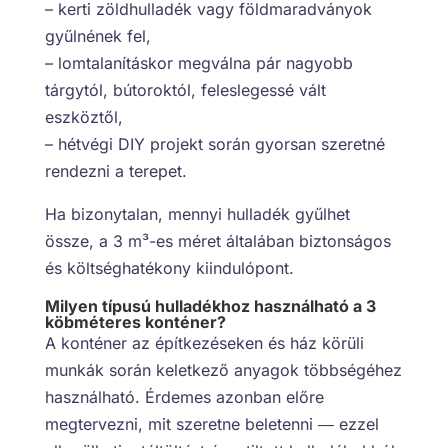
– kerti zöldhulladék vagy földmaradványok
gyűlnének fel,
– lomtalanításkor megválna pár nagyobb
tárgytól, bútoroktól, feleslegessé vált
eszköztől,
– hétvégi DIY projekt során gyorsan szeretné
rendezni a terepet.
Ha bizonytalan, mennyi hulladék gyűlhet
össze, a 3 m³-es méret általában biztonságos
és költséghatékony kiindulópont.
Milyen típusú hulladékhoz használható a 3
köbméteres konténer?
A konténer az építkezéseken és ház körüli
munkák során keletkező anyagok többségéhez
használható. Érdemes azonban előre
megtervezni, mit szeretne beletenni ― ezzel