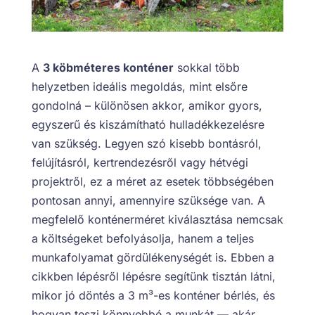
A
3 köbméteres konténer
sokkal több
helyzetben ideális megoldás, mint elsőre
gondolná – különösen akkor, amikor gyors,
egyszerű és kiszámítható hulladékkezelésre
van szükség. Legyen szó kisebb bontásról,
felújításról, kertrendezésről vagy hétvégi
projektről, ez a méret az esetek többségében
pontosan annyi, amennyire szüksége van. A
megfelelő konténerméret kiválasztása nemcsak
a költségeket befolyásolja, hanem a teljes
munkafolyamat gördülékenységét is. Ebben a
cikkben lépésről lépésre segítünk tisztán látni,
mikor jó döntés a 3 m³-es konténer bérlés, és
hogyan teszi könnyebbé a munkát — akár