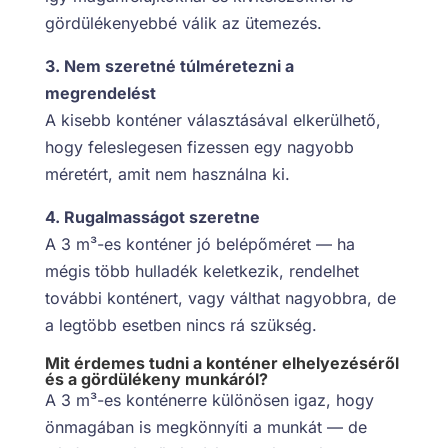
gördülékenyebbé válik az ütemezés.
3. Nem szeretné túlméretezni a
megrendelést
A kisebb konténer választásával elkerülhető,
hogy feleslegesen fizessen egy nagyobb
méretért, amit nem használna ki.
4. Rugalmasságot szeretne
A 3 m³-es konténer jó belépőméret — ha
mégis több hulladék keletkezik, rendelhet
további konténert, vagy válthat nagyobbra, de
a legtöbb esetben nincs rá szükség.
Mit érdemes tudni a konténer elhelyezéséről
és a gördülékeny munkáról?
A 3 m³-es konténerre különösen igaz, hogy
önmagában is megkönnyíti a munkát — de