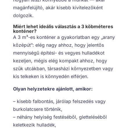
magánfelújító, akár kisebb kivitelezőként
dolgozik.
Miért lehet ideális választás a 3 köbméteres
konténer?
A 3 m³-es konténer a gyakorlatban egy „arany
középút”: elég nagy ahhoz, hogy jelentős
mennyiségű építési- és vegyes hulladékot
kezeljen, mégis elég kompakt ahhoz, hogy
szűk utcákban, társasházi környezetben vagy
kis telkeken is könnyedén elférjen.
Olyan helyzetekre ajánlott, amikor:
– kisebb falbontás, járólap felszedés vagy
burkolatcsere történik,
– néhány helyiség festéséből, gletteléséből
keletkezik hulladék,