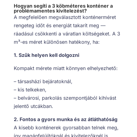
Hogyan segíti a 3 köbméteres konténer a
problémamentes kivitelezést?
A megfelelően megválasztott konténerméret
rengeteg időt és energiát takarít meg —
ráadásul csökkenti a váratlan költségeket. A 3
m³-es méret különösen hatékony, ha:
1. Szűk helyen kell dolgozni
Kompakt mérete miatt könnyen elhelyezhető:
– társasházi bejáratoknál,
– kis telkeken,
– belvárosi, parkolás szempontjából kihívást
jelentő utcákban.
2. Fontos a gyors munka és az átláthatóság
A kisebb konténerek gyorsabban telnek meg,
így magánfelújítóknál és kivitelezőknél is