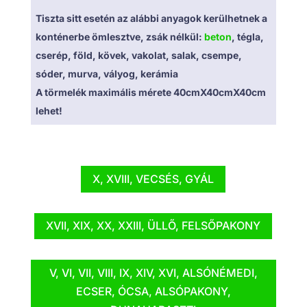
Tiszta sitt esetén az alábbi anyagok kerülhetnek a
konténerbe ömlesztve, zsák nélkül:
beton
, tégla,
cserép, föld, kövek, vakolat, salak, csempe,
sóder, murva, vályog, kerámia
A törmelék maximális mérete 40cmX40cmX40cm
lehet!
X, XVIII, VECSÉS, GYÁL
XVII, XIX, XX, XXIII, ÜLLŐ, FELSŐPAKONY
V, VI, VII, VIII, IX, XIV, XVI, ALSÓNÉMEDI,
ECSER, ÓCSA, ALSÓPAKONY,