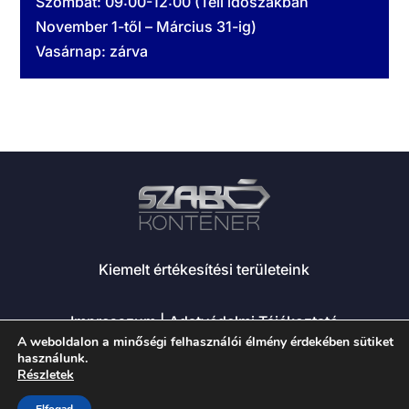
Szombat: 09:00-12:00 (Téli időszakban
November 1-től – Március 31-ig)
Vasárnap: zárva
Kiemelt értékesítési területeink
Impresszum
|
Adatvédelmi Tájékoztató
A weboldalon a minőségi felhasználói élmény érdekében sütiket
használunk.
+36 20 469 5520
Részletek
iroda@szabokontener.hu