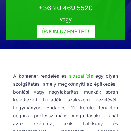
+36 20 469 5520
vagy
ÍRJON ÜZENETET!
A konténer rendelés és
sittszállítás
egy olyan
szolgáltatás, amely megkönnyíti az építkezési,
bontási vagy nagytakarítási munkák során
keletkezett hulladék szakszerű kezelését.
Lágymányos, Budapest 11. kerület területén
cégünk professzionális megoldásokat kínál
azok számára, akik hatékony és