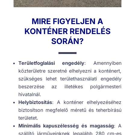
MIRE FIGYELJEN A
KONTÉNER RENDELÉS
SORÁN?
Területfoglalási engedély
: Amennyiben
közterületre szeretné elhelyezni a konténert,
szükséges lehet területhasználati engedély
beszerzése az illetékes polgármesteri
hivatalnál.
Helybiztosítás
: A konténer elhelyezéséhez
biztosítson megfelelő méretű és teherbírású
területet.
Minimális kapuszélesség és magasság
: A
szállító járműveinknek legalább 280 cm-es