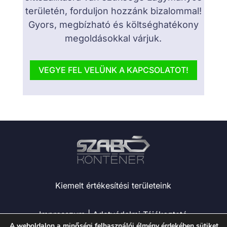
területén, forduljon hozzánk bizalommal!
Gyors, megbízható és költséghatékony
megoldásokkal várjuk.
VEGYE FEL VELÜNK A KAPCSOLATOT!
Kiemelt értékesítési területeink
Impresszum
|
Adatvédelmi Tájékoztató
A weboldalon a minőségi felhasználói élmény érdekében sütiket