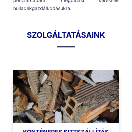
pénztárcabarát megoldást keresnek
hulladékgazdálkodásukra.
SZOLGÁLTATÁSAINK