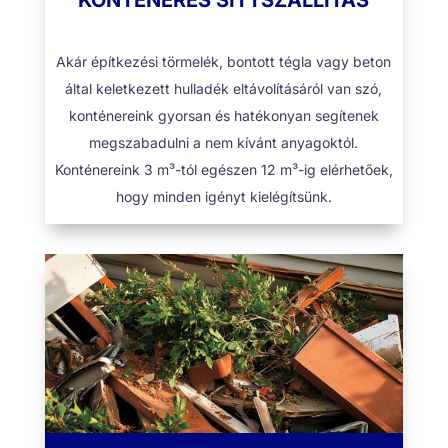
KONTÉNERES SITTSZÁLLÍTÁS
Akár építkezési törmelék, bontott tégla vagy beton
által keletkezett hulladék eltávolításáról van szó,
konténereink gyorsan és hatékonyan segítenek
megszabadulni a nem kívánt anyagoktól.
Konténereink 3 m³-tól egészen 12 m³-ig elérhetőek,
hogy minden igényt kielégítsünk.