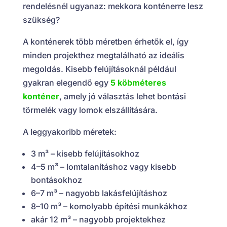
rendelésnél ugyanaz: mekkora konténerre lesz
szükség?
A konténerek több méretben érhetők el, így
minden projekthez megtalálható az ideális
megoldás. Kisebb felújításoknál például
gyakran elegendő egy
5 köbméteres
konténer
, amely jó választás lehet bontási
törmelék vagy lomok elszállítására.
A leggyakoribb méretek:
3 m³ – kisebb felújításokhoz
4–5 m³ – lomtalanításhoz vagy kisebb
bontásokhoz
6–7 m³ – nagyobb lakásfelújításhoz
8–10 m³ – komolyabb építési munkákhoz
akár 12 m³ – nagyobb projektekhez