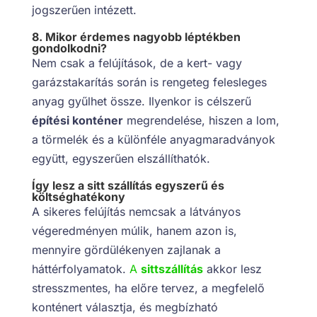
jogszerűen intézett.
8. Mikor érdemes nagyobb léptékben
gondolkodni?
Nem csak a felújítások, de a kert- vagy
garázstakarítás során is rengeteg felesleges
anyag gyűlhet össze. Ilyenkor is célszerű
építési konténer
megrendelése, hiszen a lom,
a törmelék és a különféle anyagmaradványok
együtt, egyszerűen elszállíthatók.
Így lesz a sitt szállítás egyszerű és
költséghatékony
A sikeres felújítás nemcsak a látványos
végeredményen múlik, hanem azon is,
mennyire gördülékenyen zajlanak a
háttérfolyamatok.
A
sittszállítás
akkor lesz
stresszmentes, ha előre tervez, a megfelelő
konténert választja, és megbízható