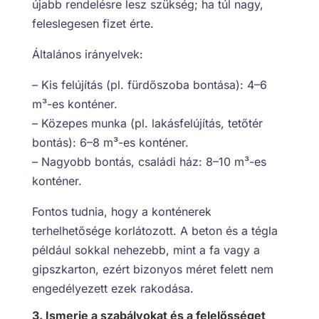
újabb rendelésre lesz szükség; ha túl nagy,
feleslegesen fizet érte.
Általános irányelvek:
– Kis felújítás (pl. fürdőszoba bontása): 4–6
m³-es konténer.
– Közepes munka (pl. lakásfelújítás, tetőtér
bontás): 6–8 m³-es konténer.
– Nagyobb bontás, családi ház: 8–10 m³-es
konténer.
Fontos tudnia, hogy a konténerek
terhelhetősége korlátozott. A beton és a tégla
például sokkal nehezebb, mint a fa vagy a
gipszkarton, ezért bizonyos méret felett nem
engedélyezett ezek rakodása.
3. Ismerje a szabályokat és a felelősséget