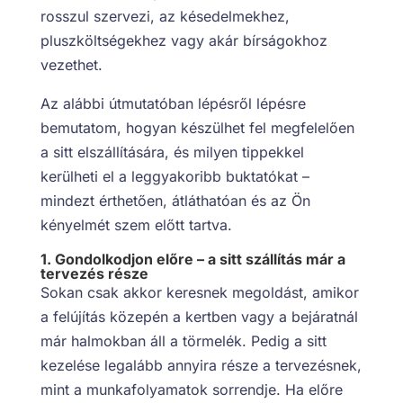
rosszul szervezi, az késedelmekhez,
pluszköltségekhez vagy akár bírságokhoz
vezethet.
Az alábbi útmutatóban lépésről lépésre
bemutatom, hogyan készülhet fel megfelelően
a sitt elszállítására, és milyen tippekkel
kerülheti el a leggyakoribb buktatókat –
mindezt érthetően, átláthatóan és az Ön
kényelmét szem előtt tartva.
1. Gondolkodjon előre – a sitt szállítás már a
tervezés része
Sokan csak akkor keresnek megoldást, amikor
a felújítás közepén a kertben vagy a bejáratnál
már halmokban áll a törmelék. Pedig a sitt
kezelése legalább annyira része a tervezésnek,
mint a munkafolyamatok sorrendje. Ha előre