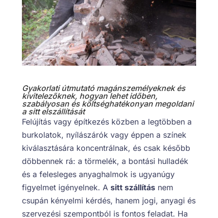
Gyakorlati útmutató magánszemélyeknek és
kivitelezőknek, hogyan lehet időben,
szabályosan és költséghatékonyan megoldani
a sitt elszállítását
Felújítás vagy építkezés közben a legtöbben a
burkolatok, nyílászárók vagy éppen a színek
kiválasztására koncentrálnak, és csak később
döbbennek rá: a törmelék, a bontási hulladék
és a felesleges anyaghalmok is ugyanúgy
figyelmet igényelnek. A
sitt szállítás
nem
csupán kényelmi kérdés, hanem jogi, anyagi és
szervezési szempontból is fontos feladat. Ha