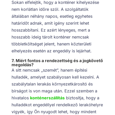
Sokan elfelejtik, hogy a konténer kihelyezése
nem korlátlan időre szól. A szolgáltatók
általában néhány napos, esetleg egyhetes
határidőt adnak, amit igény szerint lehet
hosszabbítani. Ez azért lényeges, mert a
hosszabb ideig tárolt konténer nemcsak
többletköltséget jelent, hanem közterületi
elhelyezés esetén az engedély is lejárhat.
7. Miért fontos a rendezettség és a jogkövető
megoldás?
A sitt nemcsak „szemét”, hanem építési
hulladék, amelyet szabályosan kell kezelni. A
szabálytalan lerakás környezetkárosító és
bírságot is von maga után. Ezzel szemben a
hivatalos
konténerszállítás
biztosítja, hogy a
hulladékot engedéllyel rendelkező lerakóhelyre
vigyék, így Ön nyugodt lehet, hogy mindent