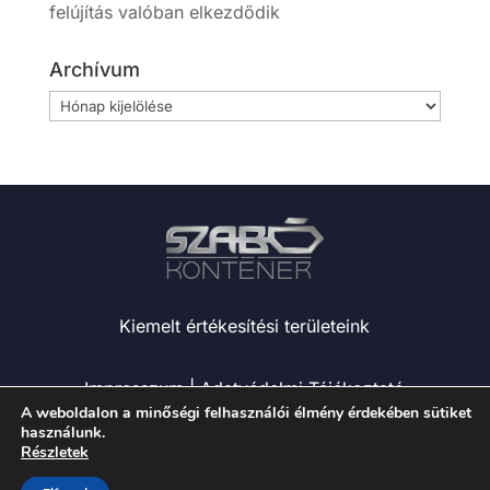
felújítás valóban elkezdődik
Archívum
Archívum
Kiemelt értékesítési területeink
Impresszum
|
Adatvédelmi Tájékoztató
A weboldalon a minőségi felhasználói élmény érdekében sütiket
használunk.
+36 20 469 5520
Részletek
iroda@szabokontener.hu