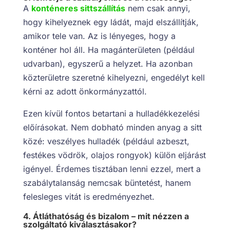
A
konténeres sittszállítás
nem csak annyi,
hogy kihelyeznek egy ládát, majd elszállítják,
amikor tele van. Az is lényeges, hogy a
konténer hol áll. Ha magánterületen (például
udvarban), egyszerű a helyzet. Ha azonban
közterületre szeretné kihelyezni, engedélyt kell
kérni az adott önkormányzattól.
Ezen kívül fontos betartani a hulladékkezelési
előírásokat. Nem dobható minden anyag a sitt
közé: veszélyes hulladék (például azbeszt,
festékes vödrök, olajos rongyok) külön eljárást
igényel. Érdemes tisztában lenni ezzel, mert a
szabálytalanság nemcsak büntetést, hanem
felesleges vitát is eredményezhet.
4. Átláthatóság és bizalom – mit nézzen a
szolgáltató kiválasztásakor?