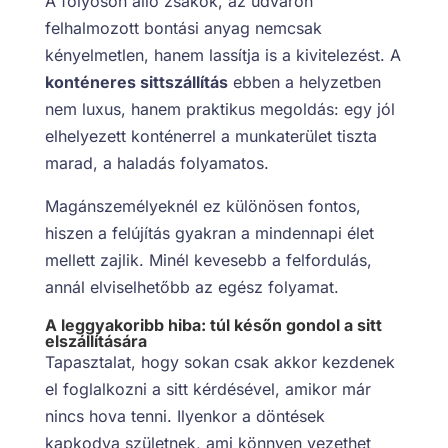
A folyosón álló zsákok, az udvaron
felhalmozott bontási anyag nemcsak
kényelmetlen, hanem lassítja is a kivitelezést. A
konténeres sittszállítás
ebben a helyzetben
nem luxus, hanem praktikus megoldás: egy jól
elhelyezett konténerrel a munkaterület tiszta
marad, a haladás folyamatos.
Magánszemélyeknél ez különösen fontos,
hiszen a felújítás gyakran a mindennapi élet
mellett zajlik. Minél kevesebb a felfordulás,
annál elviselhetőbb az egész folyamat.
A leggyakoribb hiba: túl későn gondol a sitt
elszállítására
Tapasztalat, hogy sokan csak akkor kezdenek
el foglalkozni a sitt kérdésével, amikor már
nincs hova tenni. Ilyenkor a döntések
kapkodva születnek, ami könnyen vezethet