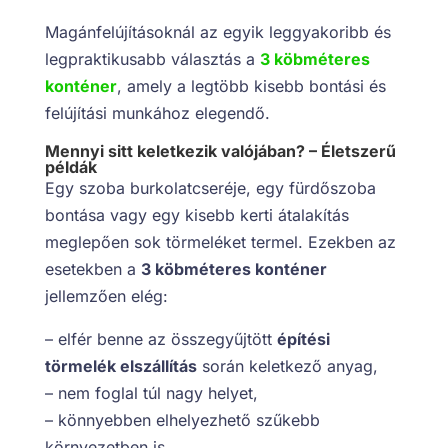
Magánfelújításoknál az egyik leggyakoribb és
legpraktikusabb választás a
3 köbméteres
konténer
, amely a legtöbb kisebb bontási és
felújítási munkához elegendő.
Mennyi sitt keletkezik valójában? – Életszerű
példák
Egy szoba burkolatcseréje, egy fürdőszoba
bontása vagy egy kisebb kerti átalakítás
meglepően sok törmeléket termel. Ezekben az
esetekben a
3 köbméteres konténer
jellemzően elég:
– elfér benne az összegyűjtött
építési
törmelék elszállítás
során keletkező anyag,
– nem foglal túl nagy helyet,
– könnyebben elhelyezhető szűkebb
környezetben is.