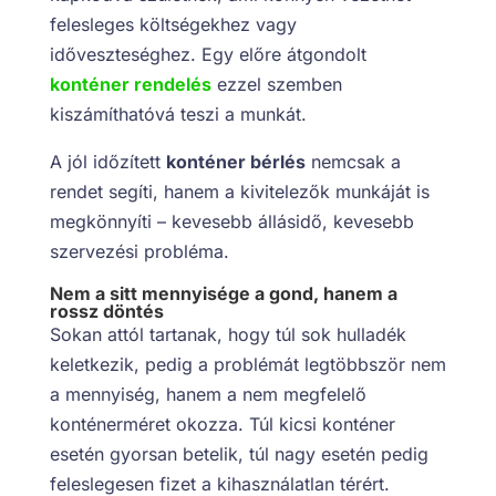
felesleges költségekhez vagy
időveszteséghez. Egy előre átgondolt
konténer rendelés
ezzel szemben
kiszámíthatóvá teszi a munkát.
A jól időzített
konténer bérlés
nemcsak a
rendet segíti, hanem a kivitelezők munkáját is
megkönnyíti – kevesebb állásidő, kevesebb
szervezési probléma.
Nem a sitt mennyisége a gond, hanem a
rossz döntés
Sokan attól tartanak, hogy túl sok hulladék
keletkezik, pedig a problémát legtöbbször nem
a mennyiség, hanem a nem megfelelő
konténerméret okozza. Túl kicsi konténer
esetén gyorsan betelik, túl nagy esetén pedig
feleslegesen fizet a kihasználatlan térért.