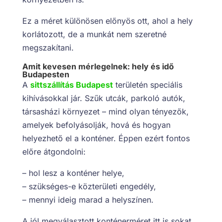
Ez a méret különösen előnyös ott, ahol a hely
korlátozott, de a munkát nem szeretné
megszakítani.
Amit kevesen mérlegelnek: hely és idő
Budapesten
A
sittszállítás Budapest
területén speciális
kihívásokkal jár. Szűk utcák, parkoló autók,
társasházi környezet – mind olyan tényezők,
amelyek befolyásolják, hová és hogyan
helyezhető el a konténer. Éppen ezért fontos
előre átgondolni:
– hol lesz a konténer helye,
– szükséges-e közterületi engedély,
– mennyi ideig marad a helyszínen.
A jól megválasztott konténerméret itt is sokat